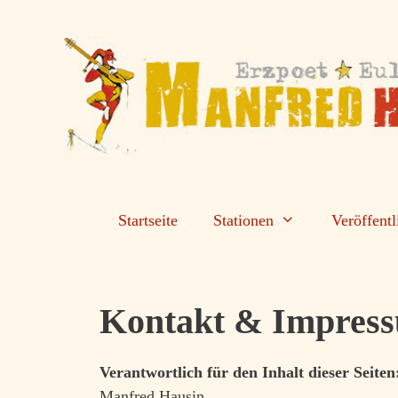
Zum
Inhalt
springen
Startseite
Stationen
Veröffent
Kontakt & Impres
Verantwortlich für den Inhalt dieser Seiten
Manfred Hausin